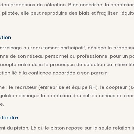
 des processus de sélection. Bien encadrée, la cooptation 
 pilotée, elle peut reproduire des biais et fragiliser l’équ
tion
rrainage ou recrutement participatif, désigne le process
ne de son réseau personnel ou professionnel pour un po
 coopté entre dans le processus de sélection au même titr
tion lié à la confiance accordée à son parrain.
he : le recruteur (entreprise et équipe RH), le coopteur (
ulation distingue la cooptation des autres canaux de recru
e.
nfondre
nt du piston. Là où le piston repose sur la seule relation i