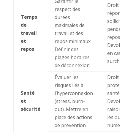
Garantir le
Droit de ne
respect des
répondre a
Temps
durées
sollicitatio
de
maximales de
pendant le
travail
travail et des
repos/cong
et
repos minimaux.
Devoir d’al
repos
Définir des
en cas de
plages horaires
surcharge.
de déconnexion.
Évaluer les
Droit à la
risques liés à
protection 
Santé
l’hyperconnexion
santé menta
et
(stress, burn-
Devoir d’uti
sécurité
out). Mettre en
raisonnabl
place des actions
les outils
de prévention.
numériques