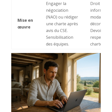
Engager la
Droit d’être
négociation
informé sur
(NAO) ou rédiger
modalités d
Mise en
une charte après
déconnexio
œuvre
avis du CSE.
Devoir de
Sensibilisation
respecter l
des équipes.
charte.