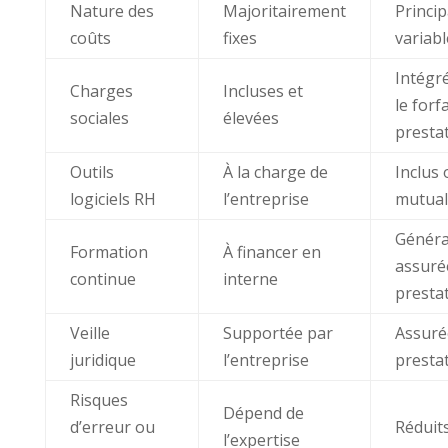
Nature des
Majoritairement
Princi
coûts
fixes
variabl
Intégr
Charges
Incluses et
le forfa
sociales
élevées
presta
Outils
À la charge de
Inclus 
logiciels RH
l’entreprise
mutual
Génér
Formation
À financer en
assuré
continue
interne
presta
Veille
Supportée par
Assuré
juridique
l’entreprise
presta
Risques
Dépend de
d’erreur ou
Réduit
l’expertise