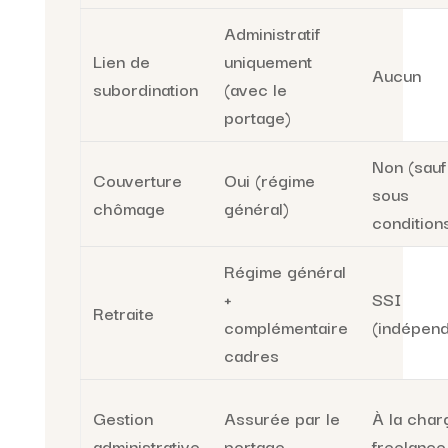
Administratif
Lien de
uniquement
Aucun
subordination
(avec le
portage)
Non (sauf
Couverture
Oui (régime
sous
chômage
général)
condition
Régime général
+
SSI
Retraite
complémentaire
(indépend
cadres
Gestion
Assurée par le
À la char
administrative
portage
freelance