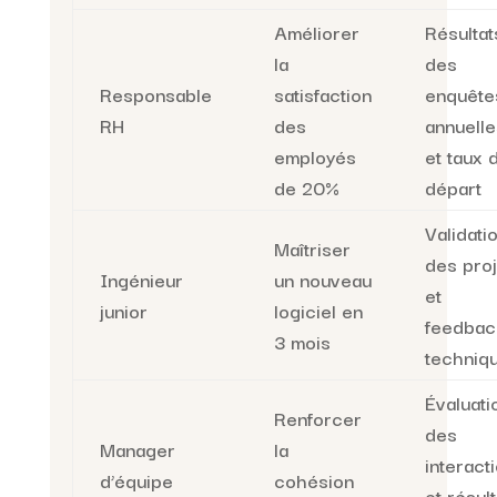
Améliorer
Résultat
la
des
Responsable
satisfaction
enquête
RH
des
annuelle
employés
et taux 
de 20%
départ
Validati
Maîtriser
des proj
Ingénieur
un nouveau
et
junior
logiciel en
feedbac
3 mois
techniq
Évaluati
Renforcer
des
Manager
la
interact
d’équipe
cohésion
et résul