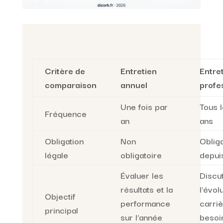
Critère de
Entretien
Entre
comparaison
annuel
profe
Une fois par
Tous 
Fréquence
an
ans
Obligation
Non
Obliga
légale
obligatoire
depui
Évaluer les
Discu
résultats et la
l’évol
Objectif
performance
carriè
principal
sur l’année
besoi