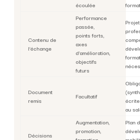
écoulée
forma
Performance
Projet
passée,
profes
points forts,
Contenu de
compé
axes
l’échange
dével
d’amélioration,
forma
objectifs
néces
futurs
Obliga
Document
(synt
Facultatif
remis
écrit
au sal
Augmentation,
Plan 
promotion,
dével
Décisions
formation,
mobili