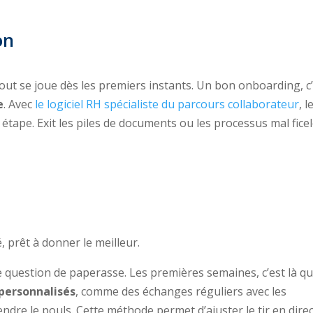
on
out se joue dès les premiers instants. Un bon onboarding, c
e
. Avec
le logiciel RH spécialiste du parcours collaborateur
, l
 étape. Exit les piles de documents ou les processus mal ficel
, prêt à donner le meilleur.
e question de paperasse. Les premières semaines, c’est là qu
 personnalisés
, comme des échanges réguliers avec les
re le pouls. Cette méthode permet d’ajuster le tir en direc